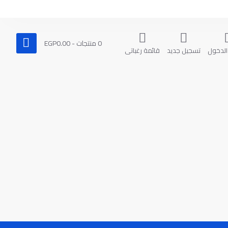
0 منتجات - EGP0.00
الدخول
تسجيل جديد
قائمة رغباتي