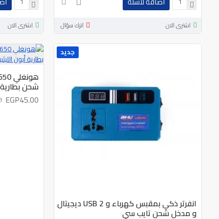
اضافة للسلة
اض
اشترى الان
اترك سؤال
اشترى الان
جديد
شحن بطارية أ
EGP45.00
0
انفرتر ذكي بمقبس كهرباء و 2 USB ديجيتال
و مدخل شحن تايب سي