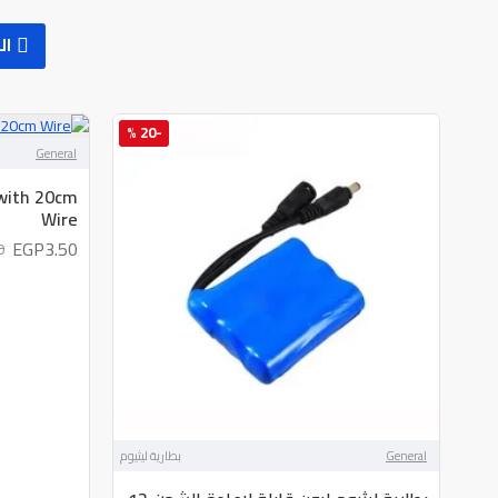
ال
-20 %
General
 with 20cm
Wire
EGP3.50
0
General
بطارية ليثيوم