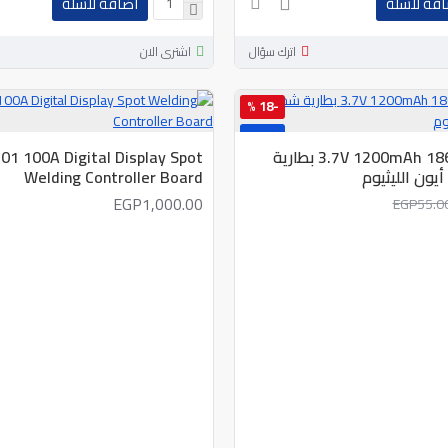
افة للسلة
اضافة للسلة
اترك سؤال
اشترى الان
-18 %
جديد
هونغلي 18650 3.7V 1200mAh بطارية
01 100A Digital Display Spot
يون الليثيوم
Welding Controller Board
EGP1,000.00
EGP55.0