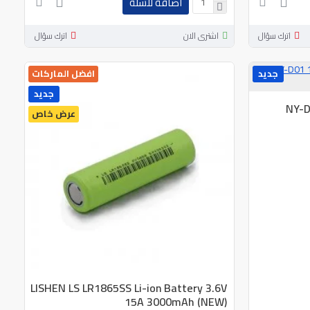
اضافة للسلة
اترك سؤال
اشترى الان
اترك سؤال
جديد
افضل الماركات
جديد
NY-D
عرض خاص
LISHEN LS LR1865SS Li-ion Battery 3.6V
15A 3000mAh (NEW)