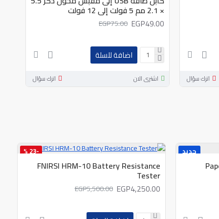
كابل طاقة USB إلى مقبس محول ذكر 5.5
TL-
× 2.1 مم 5 فولت إلى 12 فولت
01
.00
EGP49.00
EGP75.00
اضافة للسلة
اترك سؤال
اشترى الان
اترك سؤال
اش
جديد
-23 %
FNIRSI HRM-10 Battery Resistance
Pap
افضل الماركات
Tester
جديد
EGP4,250.00
EGP5,500.00