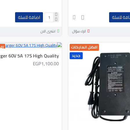
افة للسلة
اضافة للسلة
اترك سؤال
اشترى الان
افضل الماركات
اف
rger 60V 5A 17S High Quality
جديد
EGP1,100.00