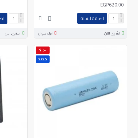
EGP620.00
اضافة للسلة
اض
اشترى الان
اترك سؤال
اشترى الان
-5 %
جديد