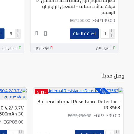
بطارية ليثيوم ايون قابلة لاعادة الشحن 12
فولت بدائرة حماية - لتشغيل الراوتر او
الرسيفر
EGP199.00
EGP250.00
اضافة للسلة
ا
اشترى الان
اترك سؤال
اشترى الان
وصل حديثا
CUSTOM LABELS
-13 %
Battery Internal Resistance Detector -
افضل الماركات
RC3563
0 4.2/ 3.7V
جديد
600mAh 3C
EGP2,399.00
EGP2,750.00
عرض خاص
EGP85.00
0