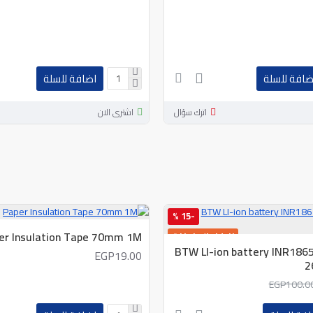
ضافة للسلة
اضافة للسلة
اترك سؤال
اشترى الان
-15 %
er Insulation Tape 70mm 1M
افضل الماركات
BTW LI-ion battery INR1865
EGP19.00
جديد
2
EGP100.0